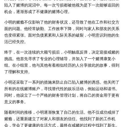
陷入了赌博的泥沼中。每一次亏损都被他视为是下一次能够追回的
机会，逐渐形成了不健康的赌博心理。
小明的赌瘾不仅影响了他的财务状况，还导致了他在工作和社交方
面的问题。他经常缺勤、工作效率下降，同时与家人和朋友的关系
也变得紧张。面对负债累累和人际关系的破裂，小明意识到他的生
活已经失控。
终于，在一次连续的大额亏损后，小明触底反弹，决定迎接戒赌的
挑战。他首先寻求了专业的心理辅导，并加入了一个赌博康复小
组。在小组里，他与其他有着相似经历的人分享彼此的故事，得到
了理解和支持。
小明还采取了一系列的措施来防止自己陷入赌博的诱惑。他关闭了
所有的在线赌博账户，寻找替代性的娱乐活动，例如运动和读书。
同时，他设立了一个严格的财务管理计划，将自己的资金用于更有
意义的事务。
随着时间的推移，小明逐渐恢复了自己的生活。他不仅成功戒掉了
赌瘾，还重新建立了对家人和朋友的信任。他找到了新的工作机
会，学会了更健康的生活方式，最终在戒赌的过程中找到了新生。