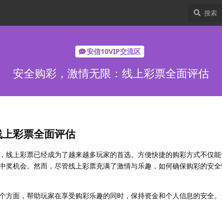
安信10VIP交流区
安全购彩，激情无限：线上彩票全面评估
线上彩票全面评估
，线上彩票已经成为了越来越多玩家的首选。方便快捷的购彩方式不仅能
中奖机会。然而，尽管线上彩票充满了激情与乐趣，如何确保购彩的安全
个方面，帮助玩家在享受购彩乐趣的同时，保持资金和个人信息的安全。