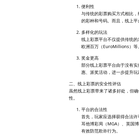
便利性
与传统的彩票购买方式相比，
的彩种和号码。而且，线上平
多样化的玩法
线上彩票平台不仅提供传统的乐
欧洲百万（EuroMillio
奖金更高
部分线上彩票平台由于没有实
惠、派奖活动，进一步提升玩
二、线上彩票的安全性评估
虽然线上彩票带来了诸多好处，但确
性。
平台的合法性
首先，玩家应选择获得合法许
耳他博彩局（MGA）、英国
有效防范欺诈行为。