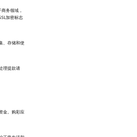
子商务领域，
SL加密标志
集、存储和使
处理提款请
资金。购彩应