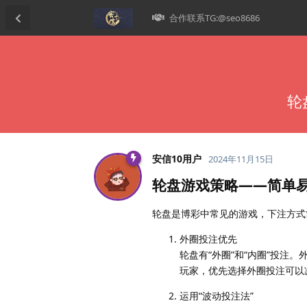
合作联系TG:@seo8686
轮
安信10用户
2024年11月15日
轮盘游戏策略——简单
轮盘是博彩中常见的游戏，下注方式
外圈投注优先
轮盘有“外圈”和“内圈”投注
玩家，优先选择外圈投注可以
运用“波动投注法”