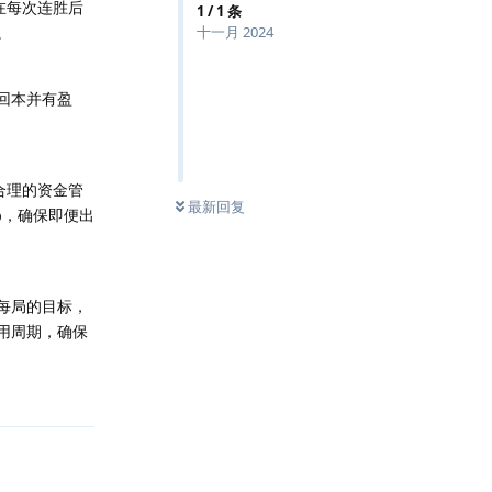
在每次连胜后
1
/
1
条
。
十一月 2024
回本并有盈
合理的资金管
最新回复
%，确保即便出
每局的目标，
用周期，确保
回复