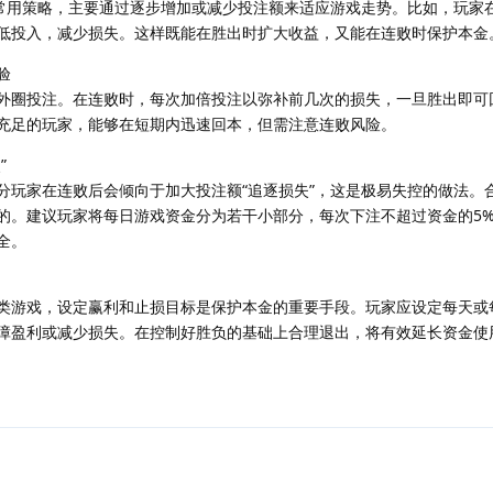
种常用策略，主要通过逐步增加或减少投注额来适应游戏走势。比如，玩家
低投入，减少损失。这样既能在胜出时扩大收益，又能在连败时保护本金
验
外圈投注。在连败时，每次加倍投注以弥补前几次的损失，一旦胜出即可
充足的玩家，能够在短期内迅速回本，但需注意连败风险。
”
分玩家在连败后会倾向于加大投注额“追逐损失”，这是极易失控的做法。
的。建议玩家将每日游戏资金分为若干小部分，每次下注不超过资金的5
全。
类游戏，设定赢利和止损目标是保护本金的重要手段。玩家应设定每天或
障盈利或减少损失。在控制好胜负的基础上合理退出，将有效延长资金使