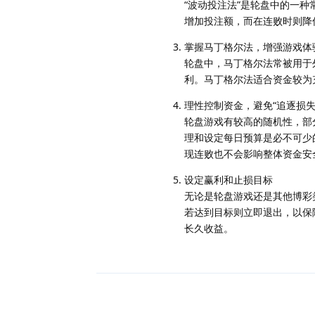
“波动投注法”是轮盘中的一
增加投注额，而在连败时则降
掌握马丁格尔法，增强游戏体
轮盘中，马丁格尔法常被用于
利。马丁格尔法适合资金较为
理性控制资金，避免“追逐损失
轮盘游戏有较高的随机性，部
理和设定每日预算是必不可少
现连败也不会影响整体资金安
设定赢利和止损目标
无论是轮盘游戏还是其他博彩
若达到目标则立即退出，以保
长久收益。