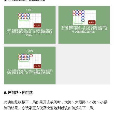
6. 庄问路丶闲问路
此功能是模拟下一局如果开庄或闲时，大路丶大眼路丶小路丶小强
路的结果。令玩家更方便及快速地判断该如何投注下一局。