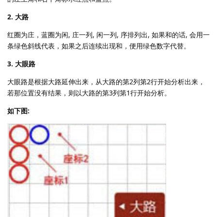
2. 大路
红圈为庄，蓝圈为闲, 庄一列, 闲一列, 序排列出, 如果和的话, 会用一
条绿色斜线代表，如果之后连续出现和，便用绿色数字代替。
3. 大眼路
大眼路是根据大路延伸出来，从大路的第2列第2行开始分析出来，
若那位置没有结果，则以大路的第3列第1行开始分析。
如下图: