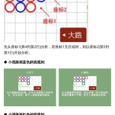
先从座标1(第4列第2行)分析，若座标1无庄或闲，则以座标2(第5列
第1行)开始分析。
● 小强路画蓝色斜线规则:
● 小强路画红色斜线规则: