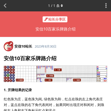
1
/
1
条
站长分享区
安信10百家乐牌路介绍
安信10站长
2023年8月30日
安信10百家乐牌路介绍
1. 开牌结果的记录
红色珠为庄，蓝色珠为闲, 绿色珠为和，红点在珠的左上角代表庄
对，蓝点在珠的右下角代表闲对，如果同时出现庄对和闲对，则珠
的左上角和右下角标示红点和蓝点。