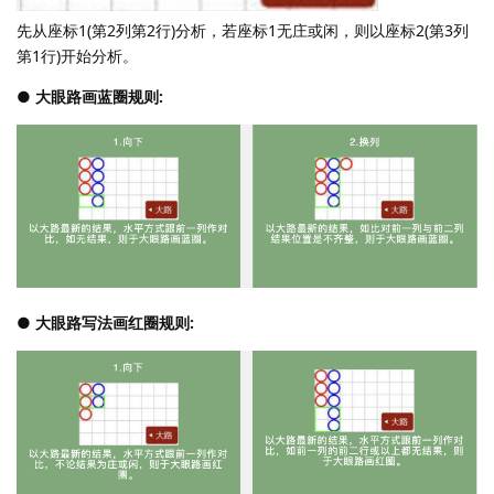
先从座标1(第2列第2行)分析，若座标1无庄或闲，则以座标2(第3列
第1行)开始分析。
● 大眼路画蓝圈规则:
● 大眼路写法画红圈规则: