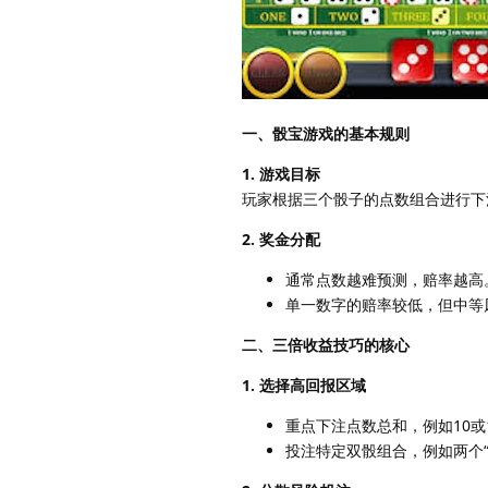
一、骰宝游戏的基本规则
1. 游戏目标
玩家根据三个骰子的点数组合进行下
2. 奖金分配
通常点数越难预测，赔率越高
单一数字的赔率较低，但中等
二、三倍收益技巧的核心
1. 选择高回报区域
重点下注点数总和，例如10或
投注特定双骰组合，例如两个“