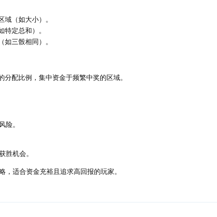
险区域（如大小）。
（如特定总和）。
项（如三骰相同）。
的分配比例，集中资金于频繁中奖的区域。
风险。
获胜机会。
略，适合资金充裕且追求高回报的玩家。