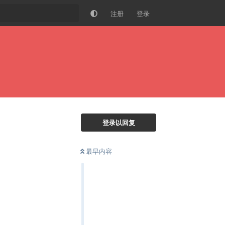
注册
登录
登录以回复
最早内容