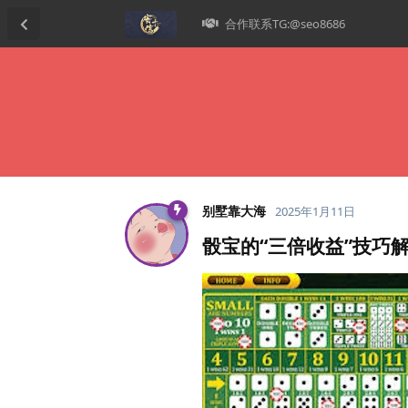
合作联系TG:@seo8686
别墅靠大海
2025年1月11日
骰宝的“三倍收益”技巧