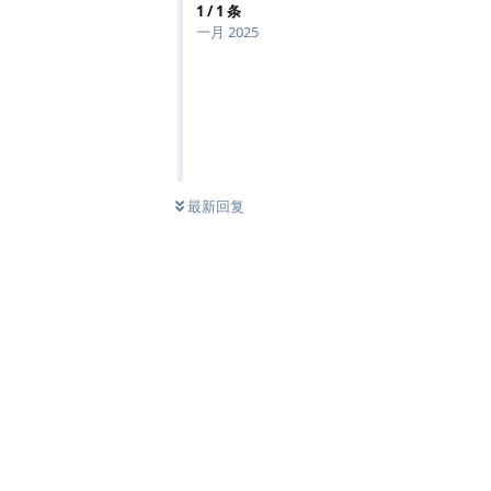
1
/
1
条
一月 2025
最新回复