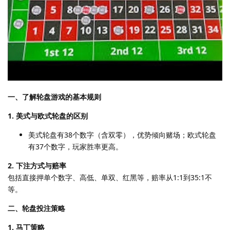
一、了解轮盘游戏的基本规则
1. 美式与欧式轮盘的区别
美式轮盘有38个数字（含双零），优势倾向赌场；欧式轮盘
有37个数字，玩家胜率更高。
2. 下注方式与赔率
包括直接押单个数字、高低、单双、红黑等，赔率从1:1到35:1不
等。
二、轮盘投注策略
1. 马丁策略