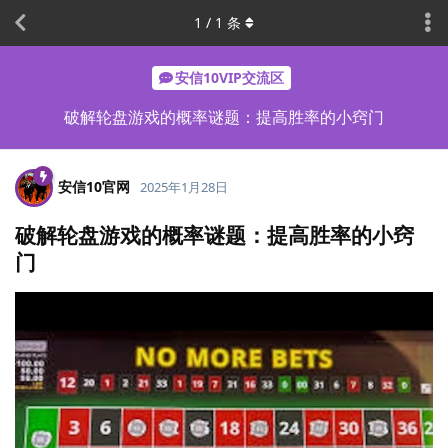
1
/
1
条
安信10VIP交流区
破解轮盘游戏的概率谜题：提高胜率的小窍门
安信10官网
2025年1月28日
破解轮盘游戏的概率谜题：提高胜率的小窍
门