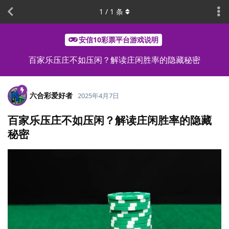
1
/
1
条
安信10彩票平台游戏说明
百家乐压庄不如压闲？解读庄闲胜率的隐藏秘密
六合彩爱好者
2025年4月7日
百家乐压庄不如压闲？解读庄闲胜率的隐藏
秘密