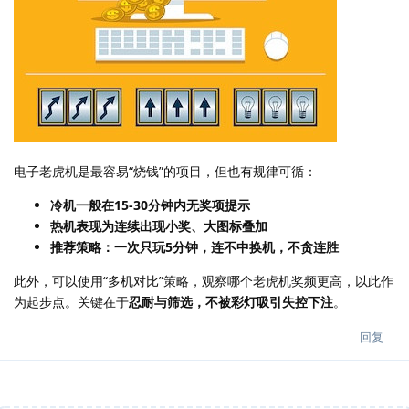
电子老虎机是最容易“烧钱”的项目，但也有规律可循：
冷机一般在15-30分钟内无奖项提示
热机表现为连续出现小奖、大图标叠加
推荐策略：一次只玩5分钟，连不中换机，不贪连胜
此外，可以使用“多机对比”策略，观察哪个老虎机奖频更高，以此作
为起步点。关键在于
忍耐与筛选，不被彩灯吸引失控下注
。
回复