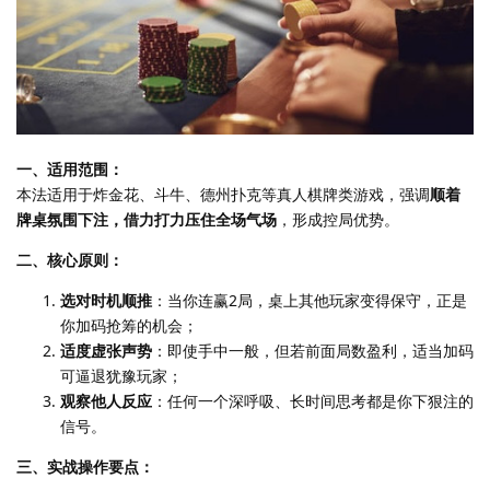
一、适用范围：
本法适用于炸金花、斗牛、德州扑克等真人棋牌类游戏，强调
顺着
牌桌氛围下注，借力打力压住全场气场
，形成控局优势。
二、核心原则：
选对时机顺推
：当你连赢2局，桌上其他玩家变得保守，正是
你加码抢筹的机会；
适度虚张声势
：即使手中一般，但若前面局数盈利，适当加码
可逼退犹豫玩家；
观察他人反应
：任何一个深呼吸、长时间思考都是你下狠注的
信号。
三、实战操作要点：