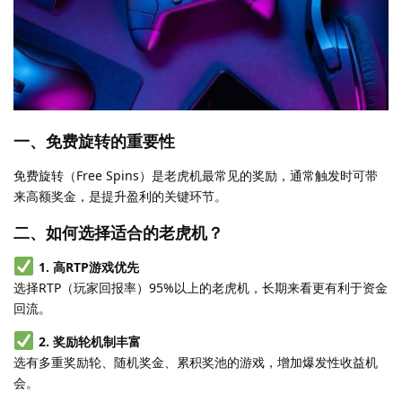
一、免费旋转的重要性
免费旋转（Free Spins）是老虎机最常见的奖励，通常触发时可带
来高额奖金，是提升盈利的关键环节。
二、如何选择适合的老虎机？
1. 高RTP游戏优先
选择RTP（玩家回报率）95%以上的老虎机，长期来看更有利于资金
回流。
2. 奖励轮机制丰富
选有多重奖励轮、随机奖金、累积奖池的游戏，增加爆发性收益机
会。