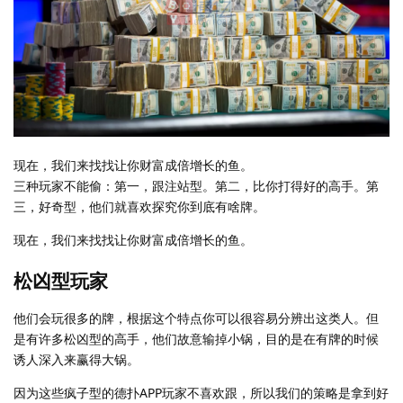
现在，我们来找找让你财富成倍增长的鱼。
三种玩家不能偷：第一，跟注站型。第二，比你打得好的高手。第
三，好奇型，他们就喜欢探究你到底有啥牌。
现在，我们来找找让你财富成倍增长的鱼。
松凶型玩家
他们会玩很多的牌，根据这个特点你可以很容易分辨出这类人。但
是有许多松凶型的高手，他们故意输掉小锅，目的是在有牌的时候
诱人深入来赢得大锅。
因为这些疯子型的德扑APP玩家不喜欢跟，所以我们的策略是拿到好