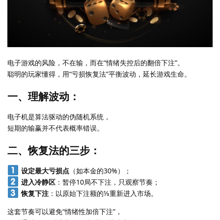
电子游戏的风险，不在输，而在“情绪失控后的翻倍下注”。
聪明的玩家懂得，用“亏损恢复法”平衡波动，延长游戏生命。
一、理解波动：
电子机是算法驱动的伪随机系统，
短期的输赢并不代表概率错误。
二、恢复法的三步：
设定最大亏损点
（如本金的30%）；
进入冷静区
：暂停10局不下注，只观察节奏；
恢复下注
：以原始下注额的⅓重新进入市场。
这套节奏可以避免“情绪性加倍下注”，