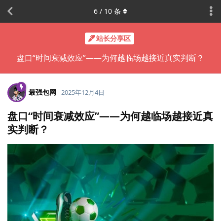
6
/
10
条
站长分享区
盘口“时间衰减效应”——为何越临场越接近真实判断？
最强包网
2025年12月4日
盘口“时间衰减效应”——为何越临场越接近真
实判断？