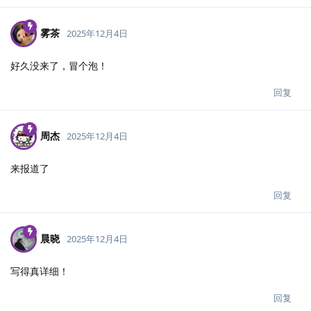
雾茶
2025年12月4日
好久没来了，冒个泡！
回复
周杰
2025年12月4日
来报道了
回复
晨晓
2025年12月4日
写得真详细！
回复