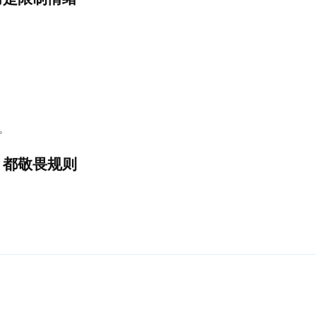
。
，都敬畏规则