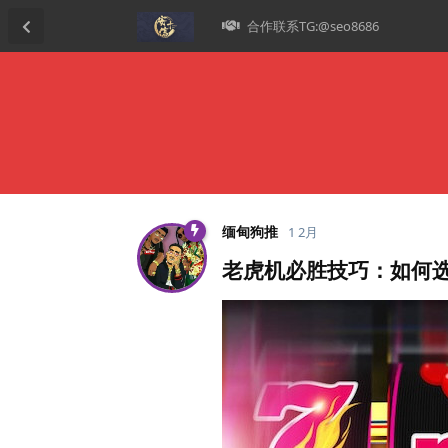
合作联系TG:@seo8686
缅甸狗推
1 2月
老虎机必胜技巧：如何