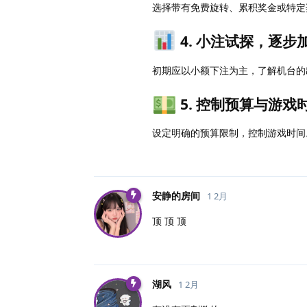
选择带有免费旋转、累积奖金或特定
4. 小注试探，逐步
初期应以小额下注为主，了解机台的
5. 控制预算与游戏
设定明确的预算限制，控制游戏时间
安静的房间
1 2月
顶 顶 顶
湖风
1 2月