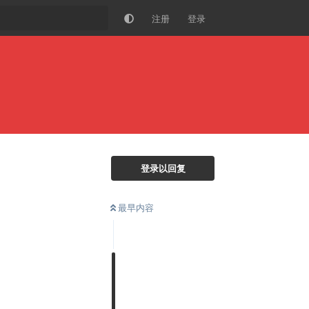
注册
登录
登录以回复
最早内容