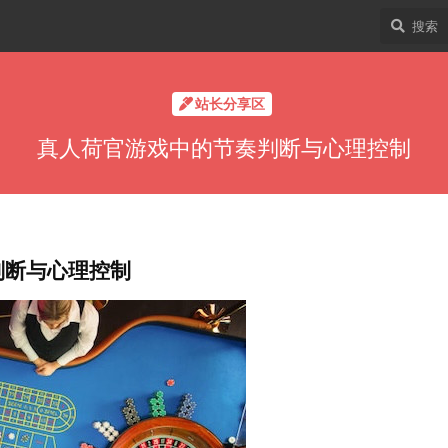
站长分享区
真人荷官游戏中的节奏判断与心理控制
判断与心理控制