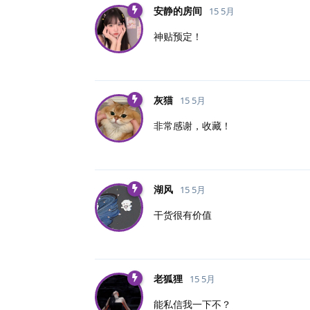
安静的房间
15 5月
神贴预定！
灰猫
15 5月
非常感谢，收藏！
湖风
15 5月
干货很有价值
老狐狸
15 5月
能私信我一下不？