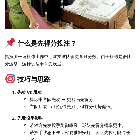
什么是先得分投注？
指预测一场棒球比赛中，哪支球队会先拿到分数。由于棒球是低比
分运动，这种玩法非常受欢迎。
技巧与思路
先攻 vs 后攻
棒球中客队先攻 → 更容易先得分。
主队后攻 → 稳定性更好，但首分优势偏低。
先发投手影响
若对方先发投手防御率高，球队先得分概率更小。
若投手状态不佳，容易被敲安打，客队先攻可能占便
宜。