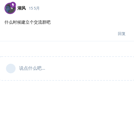
湖风
15 5月
什么时候建立个交流群吧
回复
说点什么吧...