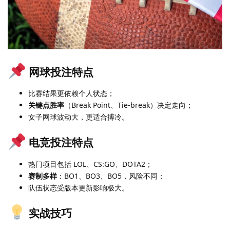
网球投注特点
比赛结果更依赖个人状态；
关键点胜率
（Break Point、Tie-break）决定走向；
女子网球波动大，更适合搏冷。
电竞投注特点
热门项目包括 LOL、CS:GO、DOTA2；
赛制多样
：BO1、BO3、BO5，风险不同；
队伍状态受版本更新影响极大。
实战技巧