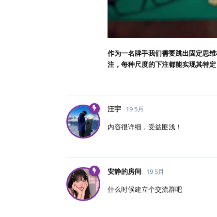
作为一名牌手我们需要跳出固定思维
注，每种尺度的下注都能实现其特定
汪宇
19 5月
内容很详细，受益匪浅！
安静的房间
19 5月
什么时候建立个交流群吧