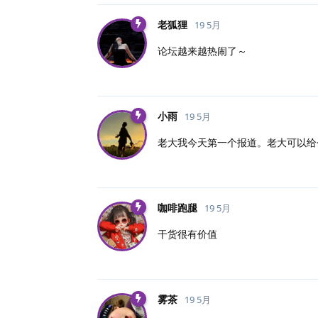
老狐狸
19 5月
论坛越来越热闹了～
小雨
19 5月
老大我今天第一个报道。老大可以给
咖啡跑腿
19 5月
干货很有价值
雾茶
19 5月