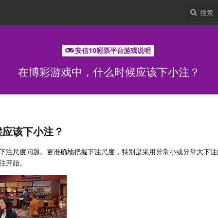
安信10彩票平台游戏说明
在博彩游戏中，什么时候应该下小注？
候应该下小注？
下注尺度问题。更准确地把握下注尺度，特别是采用异常小或异常大下注
注开始。