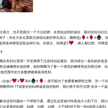
注很大，也不想跟注一个大注的牌。在类似这样的场合，最好的玩法往往
举个例子：你在大盲位置跟注按钮玩家的率先加注，翻牌是J
8
6
。
能用各种牌型采取这种行动。你跟注。转牌是5
，俩人都过牌。河牌是
？
圈在有利位置用一手坚果牌下注是特别必要的，因为错过一条街的价值是
有边缘摊牌价值的牌，他转牌圈为了看一个便宜的摊牌用这些牌过牌。当
抗他范围中的大多数牌都将取得胜利。
（比如7
6
和A
K
）很可能为了免费看摊牌而过牌。另一个
圈用99-TT或更好的8x牌做底池控制时，我们将不得不过牌-全压一个
解决这些问题的一个明智方案。通过在这里做33%底池大小的下注，我们
从更差的8x牌、6x牌、5x牌、2x牌、小于8的对子和一些A高那儿盈利