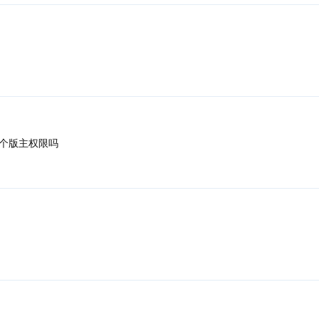
个版主权限吗