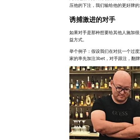
压他的下注，我们输给他的更好牌的
诱捕激进的对手
如果对手是那种想要给其他人施加很
益方式。
举个例子：假设我们在对抗一个过度
家的率先加注3bet，对手跟注，翻牌