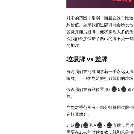
对手的范围非常弱，而且在这个比较
到价值。如果我们过牌可能会诱发他
警觉并随后过牌，他将实现太多的免
么我们至少保护了自己的牌不受一些
的加注。
垃圾牌 vs 差牌
有时我们在河牌圈拿着一手永远无法
听牌），但仍然足够打败我们的垃圾
假设我们在有利位置用8
6
跟
牌。
当然对手范围有一部分打算用过牌-
在打算放弃。
让Q
J
和A
7
弃牌，同时
需要在25%的时候奏效，就和总是输