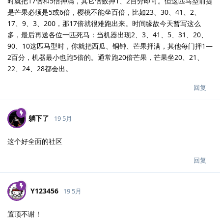
时就把17倍和5倍押满，其它倍数押1、2百分即可。但这匹马型前提
是芒果必须是5或6倍，樱桃不能坐百倍，比如23、30、41、2、
17、9、3、200，那17倍就很难跑出来。时间缘故今天暂写这么
多，最后再送各位一匹死马：当机器出现2、3、41、5、31、20、
90、10这匹马型时，你就把西瓜、铜钟、芒果押满，其他每门押1—
2百分，机器最小也跑5倍的。通常跑20倍芒果，芒果坐20、21、
22、24、28都会出。
回复
躺下了
19 5月
这个好全面的社区
回复
Y123456
19 5月
置顶不谢！