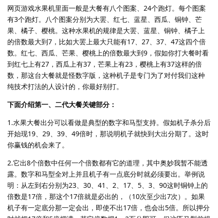
网页游戏水果机里面一般是大餐有八个图案、24个跑灯。每个图案
有3个跑灯。八个图案分别为大罢、红七、蓝星、西瓜、铜钟、芒
果、橘子、樱桃。这种水果机的规律是大罢、蓝星、铜钟、橘子上
的倍数最大到7，比如大罢上最大只能有17、27、37、47这四个倍
数。红七、西瓜、芒果、樱桃上的倍数最大到9，假如你打大餐时看
到红七上有27，西瓜上有37，芒果上有23，樱桃上有37这样的倍
数，那这台大餐就是怪数字版，这种机子是专门为了对付我们这种
纯技术打法的人设计的，你最好别打。
下面介绍第一、二代大餐关键部分：
1.水果大餐出分可以看做是典型的数字和马型支持。假如机子杀分后
开始现19、29、39、49倍时，那说明机子就快到大出分期了。这时
你赢钱的机会来了。
2.它出8个倍数中任何一个倍数都有它的道理，其中奥妙我暂不能透
露。数字和马型全对上并且机子有一点底分时就必须要出。举例说
明：从左到右分别为23、30、41、2、17、5、3、90这时铜钟上的
倍数是17倍，那这个17倍就是必出的，（10次至少出7次）。如果
机子有一定底分那一定会出，即使不出17倍，也会出5倍。所以押分