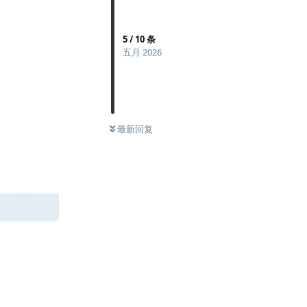
5
/
10
条
五月 2026
最新回复