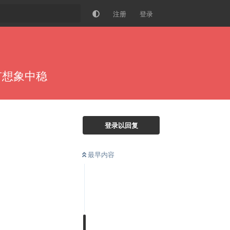
注册
登录
有想象中稳
登录以回复
最早内容