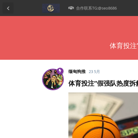
合作联系TG:@seo8686
体育投注
缅甸狗推
23 5月
体育投注“假强队热度拆