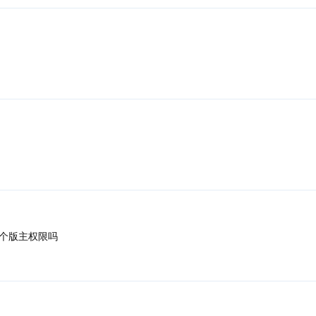
个版主权限吗