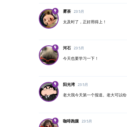
雾茶
23 5月
太及时了，正好用得上！
河石
23 5月
今天也要学习一下！
阳光湾
23 5月
老大我今天第一个报道。老大可以给
咖啡跑腿
23 5月