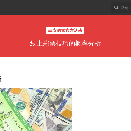
安信10官方活动
线上彩票技巧的概率分析
析