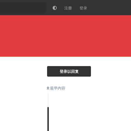
注册
登录
登录以回复
最早内容