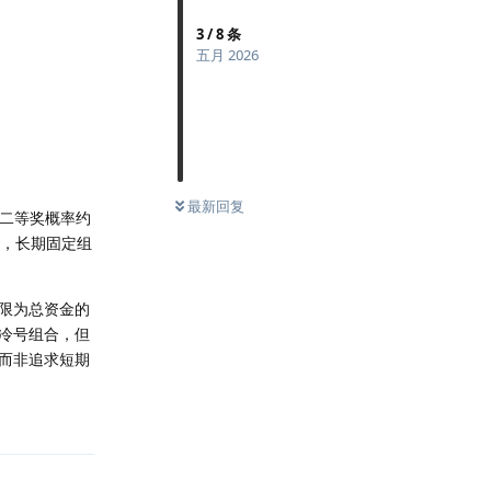
3
/
8
条
五月 2026
最新回复
而二等奖概率约
示，长期固定组
上限为总资金的
冷号组合，但
而非追求短期
回复