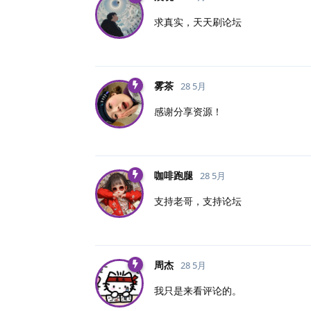
求真实，天天刷论坛
雾茶
28 5月
感谢分享资源！
咖啡跑腿
28 5月
支持老哥，支持论坛
周杰
28 5月
我只是来看评论的。