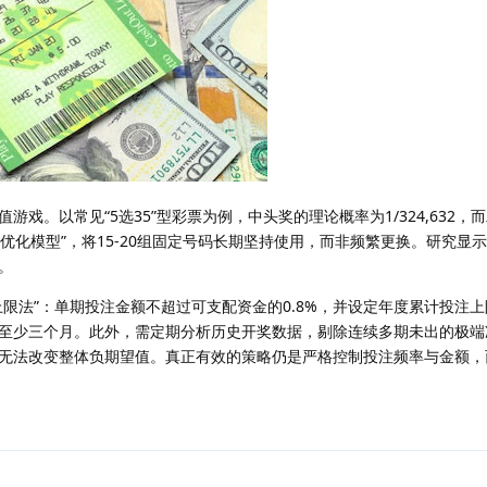
戏。以常见“5选35”型彩票为例，中头奖的理论概率为1/324,632，
组合优化模型”，将15-20组固定号码长期坚持使用，而非频繁更换。研究显
。
限法”：单期投注金额不超过可支配资金的0.8%，并设定年度累计投注
注至少三个月。此外，需定期分析历史开奖数据，剔除连续多期未出的极端
无法改变整体负期望值。真正有效的策略仍是严格控制投注频率与金额，