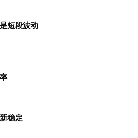
是短段波动
率
新稳定