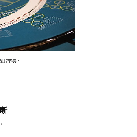
乱掉节奏：
断
：